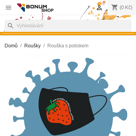
0
shopping_cart


(0 Kč)
search
Domů
Roušky
Rouška s potiskem