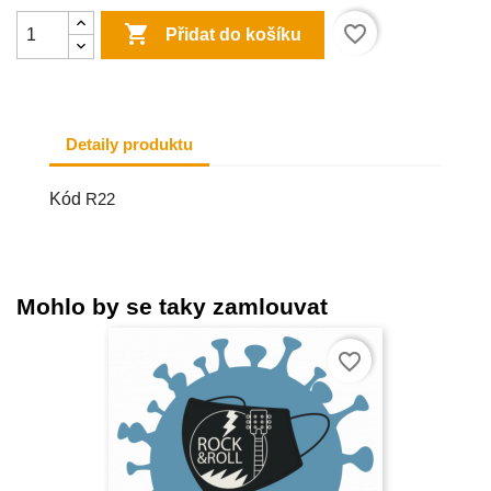

favorite_border
Přidat do košíku
Detaily produktu
Kód
R22
Mohlo by se taky zamlouvat
favorite_border