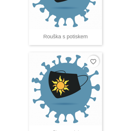
Rouška s potiskem
favorite_border