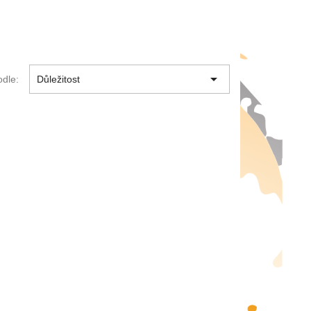

odle:
Důležitost