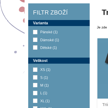
T
FILTR ZBOŽÍ
Varianta
Je zde 
Pánské
(1)
Dámské
(1)
Dětské
(1)
Velikost
XS
(1)
S
(1)
M
(1)
L
(1)
XL
(1)
Tr