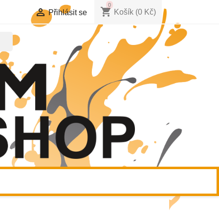
0
shopping_cart

Košík
(0 Kč)
Přihlásit se