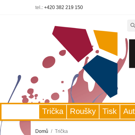
tel.:
+420 382 219 150
sear
Trička
Roušky
Tisk
A
Domů
Trička