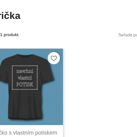
rička
1 produkt.
Seřadit p
favorite_border

Rychlý náhled
ičko s vlastním potiskem