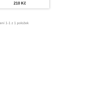
+11
210 Kč
ení 1-1 z 1 položek