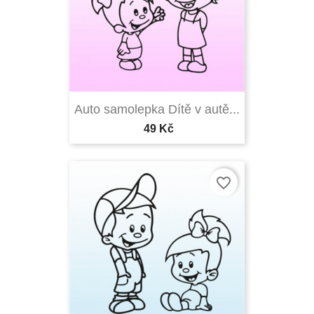
Auto samolepka Dítě v autě...
49 Kč
favorite_border