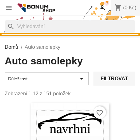
0
shopping_cart


(0 Kč)
search
Domů
Auto samolepky
Auto samolepky

FILTROVAT
Důležitost
Zobrazení 1-12 z 151 položek
favorite_border