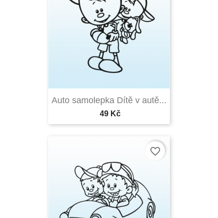
Auto samolepka Dítě v autě...
49 Kč
favorite_border