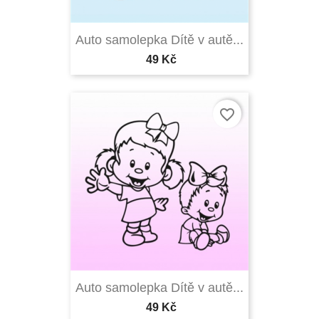
Auto samolepka Dítě v autě...
49 Kč
favorite_border
Auto samolepka Dítě v autě...
49 Kč