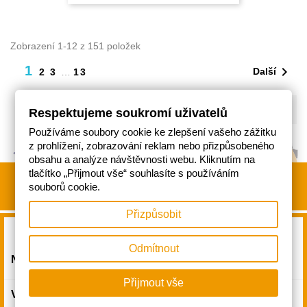
Zobrazení 1-12 z 151 položek
1

Další
2
3
…
13

Zpět na začátek
Respektujeme soukromí uživatelů
Používáme soubory cookie ke zlepšení vašeho zážitku
z prohlížení, zobrazování reklam nebo přizpůsobeného
obsahu a analýze návštěvnosti webu. Kliknutím na
tlačítko „Přijmout vše“ souhlasíte s používáním
souborů cookie.
Přizpůsobit
Odmítnout

NAŠE SPOLEČNOST
Přijmout vše

VÁŠ ÚČET