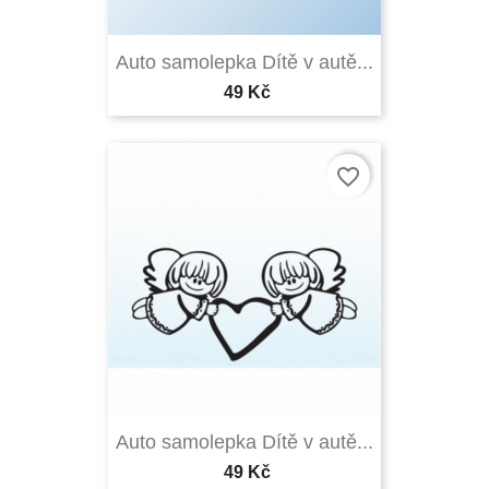
Auto samolepka Dítě v autě...
49 Kč
favorite_border
Auto samolepka Dítě v autě...
49 Kč