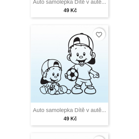
Auto samolepka Dítě v autě...
49 Kč
favorite_border
Auto samolepka Dítě v autě...
49 Kč