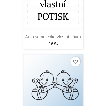
Auto samolepka vlastní návrh
49 Kč
favorite_border