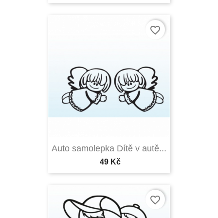
favorite_border
Auto samolepka Dítě v autě...
49 Kč
favorite_border