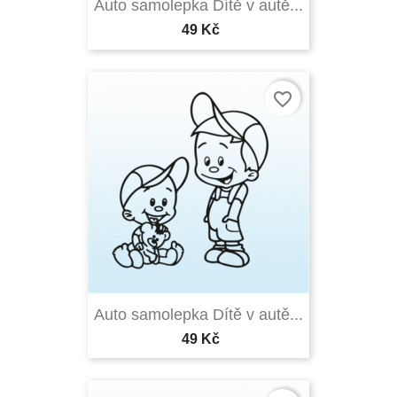
Auto samolepka Dítě v autě...
49 Kč
favorite_border
Auto samolepka Dítě v autě...
49 Kč