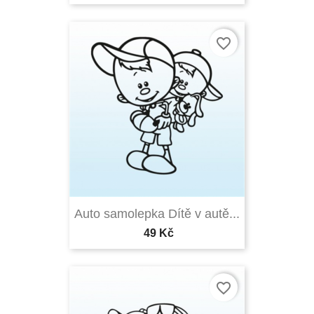
favorite_border
Auto samolepka Dítě v autě...
49 Kč
favorite_border