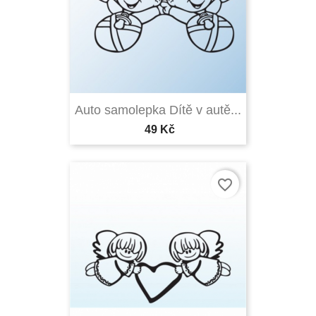
Auto samolepka Dítě v autě...
49 Kč
favorite_border