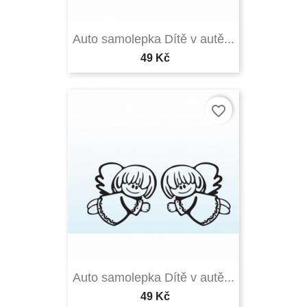
Auto samolepka Dítě v autě...
49 Kč
favorite_border
Auto samolepka Dítě v autě...
49 Kč