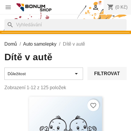
0
shopping_cart


(0 Kč)
search
Domů
Auto samolepky
Dítě v autě
Dítě v autě

FILTROVAT
Důležitost
Zobrazení 1-12 z 125 položek
favorite_border