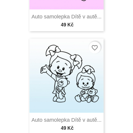
Auto samolepka Dítě v autě...
49 Kč
favorite_border
Auto samolepka Dítě v autě...
49 Kč