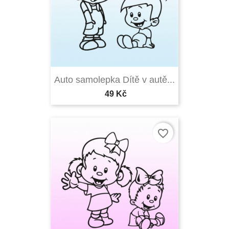
Auto samolepka Dítě v autě...
49 Kč
favorite_border