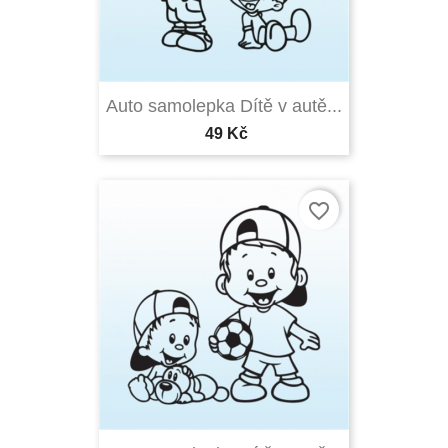
Auto samolepka Dítě v autě...
49 Kč
favorite_border