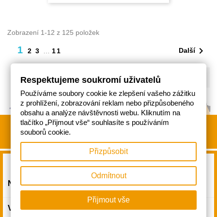
Zobrazení 1-12 z 125 položek
1

Další
2
3
…
11

Zpět na začátek
Respektujeme soukromí uživatelů
Používáme soubory cookie ke zlepšení vašeho zážitku
z prohlížení, zobrazování reklam nebo přizpůsobeného
obsahu a analýze návštěvnosti webu. Kliknutím na
tlačítko „Přijmout vše“ souhlasíte s používáním
souborů cookie.
Přizpůsobit
Odmítnout

NAŠE SPOLEČNOST
Přijmout vše

VÁŠ ÚČET