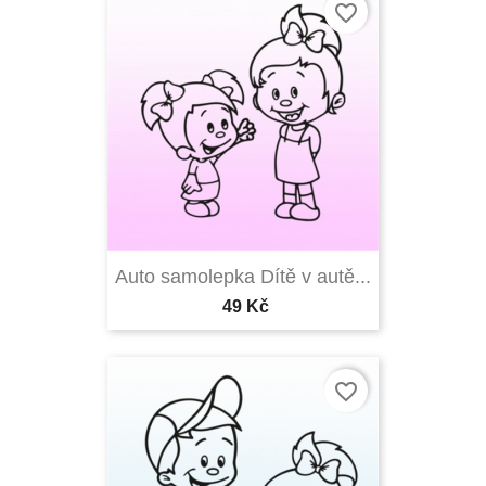
favorite_border
Auto samolepka Dítě v autě...
49 Kč
favorite_border