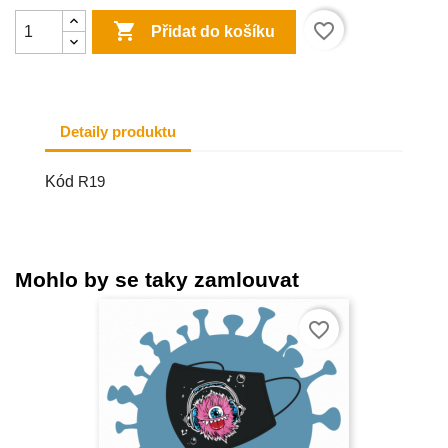

favorite_border
Přidat do košíku
Detaily produktu
Kód
R19
Mohlo by se taky zamlouvat
favorite_border