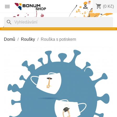
0
shopping_cart


(0 Kč)
search
Domů
Roušky
Rouška s potiskem