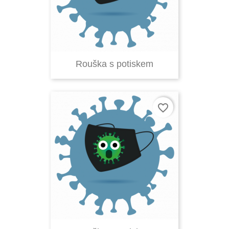
Rouška s potiskem
favorite_border