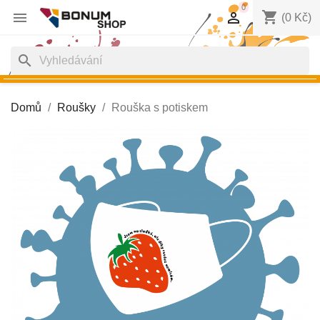
0
shopping_cart


(0 Kč)
search
Domů
Roušky
Rouška s potiskem