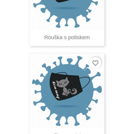
Rouška s potiskem
favorite_border