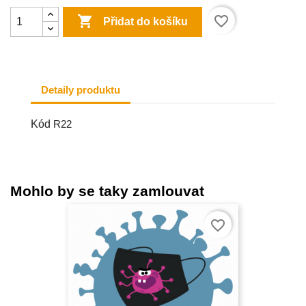

favorite_border
Přidat do košíku
Detaily produktu
Kód
R22
Mohlo by se taky zamlouvat
favorite_border