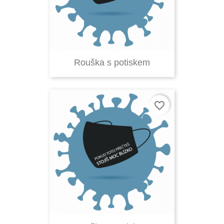
Rouška s potiskem
favorite_border