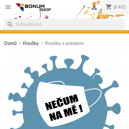
0
shopping_cart


(0 Kč)
search
Domů
Roušky
Rouška s potiskem