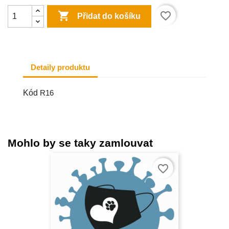

favorite_border
Přidat do košíku
Detaily produktu
Kód
R16
Mohlo by se taky zamlouvat
favorite_border