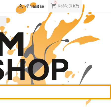
0
shopping_cart

Košík
(0 Kč)
Přihlásit se