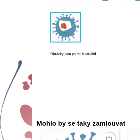
Obrázky jsou pouze ilustrační.
Mohlo by se taky zamlouvat
favorite_border