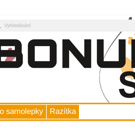
ch
uto samolepky
Razítka