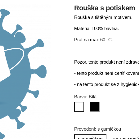
Rouška s potiskem
Rouška s tištěným motivem.
Materiál 100% bavlna.
Prát na max 60 °C.
Pozor, tento produkt není zdrav
- tento produkt není certifikov
- na tento produkt se z hygien
Barva: Bílá
Černá
Bílá
Provedení: s gumičkou
s gumičkou
se zavazov