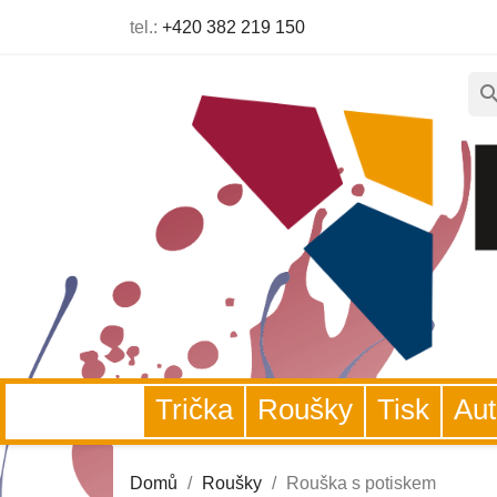
tel.:
+420 382 219 150
sear
Trička
Roušky
Tisk
A
Domů
Roušky
Rouška s potiskem