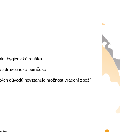
otní hygienická rouška.
aná zdravotnická pomůcka
ických důvodů nevztahuje možnost vrácení zboží
áním