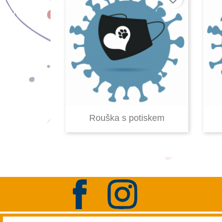

Rychlý náhled
Rouška s potiskem