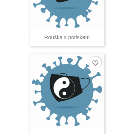
Rouška s potiskem
favorite_border