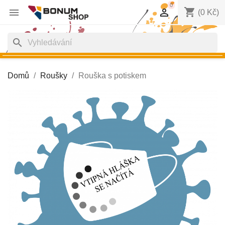
0
shopping_cart


(0 Kč)
search
Domů
Roušky
Rouška s potiskem