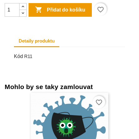

favorite_border
Přidat do košíku
Detaily produktu
Kód
R11
Mohlo by se taky zamlouvat
favorite_border