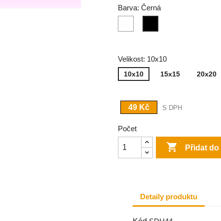
Barva: Černá
Bílá
Černá
Velikost: 10x10
10x10
15x15
20x20
49 Kč
S DPH
Počet

Přidat do
Detaily produktu