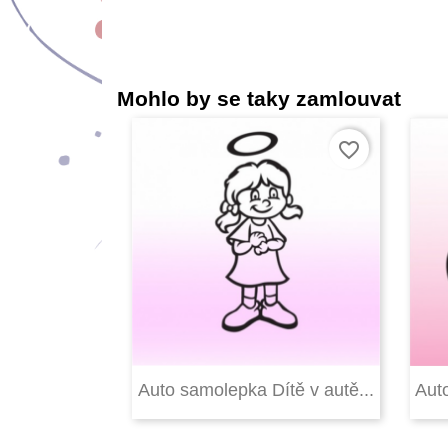
Mohlo by se taky zamlouvat
favorite_border

Rychlý náhled
Auto samolepka Dítě v autě...
Auto