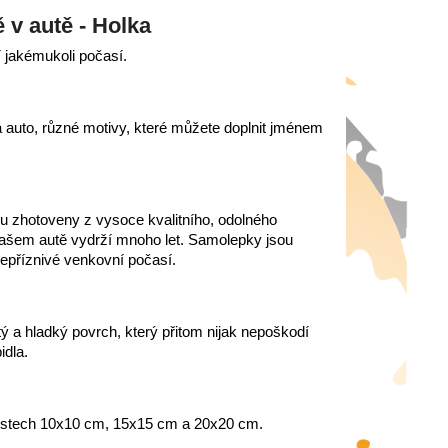
 v autě - Holka
í jakémukoli počasí.
auto, různé motivy, které můžete doplnit jménem
 zhotoveny z vysoce kvalitního, odolného
 vašem autě vydrží mnoho let. Samolepky jsou
nepříznivé venkovní počasí.
stý a hladký povrch, který přitom nijak nepoškodí
idla.
stech 10x10 cm, 15x15 cm a 20x20 cm.