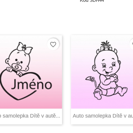
Kód
SDH44
favorite_border
fa


Rychlý náhled
Rychlý náhled
 samolepka Dítě v autě...
Auto samolepka Dítě v au