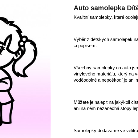
Auto samolepka Dítě
Kvalitní samolepky, které odolaj
Výběr z dětských samolepek na 
či popisem.
Všechny samolepky na auto jsou
vinylového materiálu, který na
voděodolné a nepoškodí je ani 
Můžete je nalepit na jakýkoli či
ani na něm nezanechá stopy lep
Samolepky dodáváme ve veliko