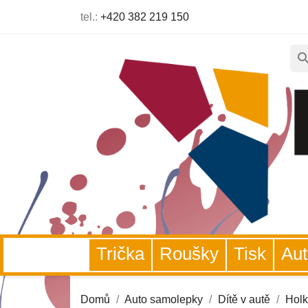
tel.:
+420 382 219 150
sear
Trička
Roušky
Tisk
A
Domů
Auto samolepky
Dítě v autě
Hol