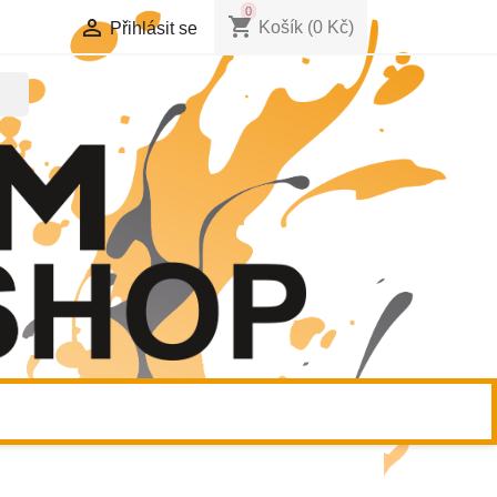
0
shopping_cart

Košík
(0 Kč)
Přihlásit se