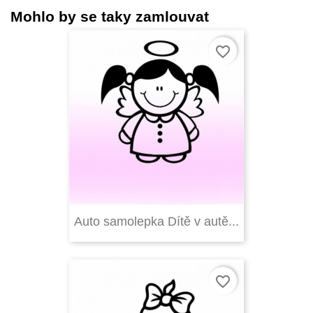
Mohlo by se taky zamlouvat
favorite_border
Auto samolepka Dítě v autě...
favorite_border