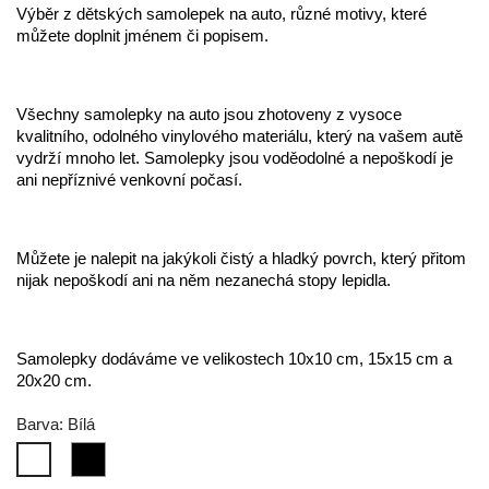
Výběr z dětských samolepek na auto, různé motivy, které
můžete doplnit jménem či popisem.
Všechny samolepky na auto jsou zhotoveny z vysoce
kvalitního, odolného vinylového materiálu, který na vašem autě
vydrží mnoho let. Samolepky jsou voděodolné a nepoškodí je
ani nepříznivé venkovní počasí.
Můžete je nalepit na jakýkoli čistý a hladký povrch, který přitom
nijak nepoškodí ani na něm nezanechá stopy lepidla.
Samolepky dodáváme ve velikostech 10x10 cm, 15x15 cm a
20x20 cm.
Barva: Bílá
Černá
Bílá