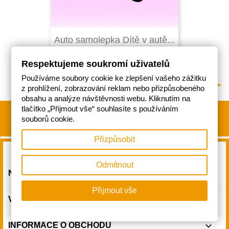
Auto samolepka Dítě v autě...
Respektujeme soukromí uživatelů
Používáme soubory cookie ke zlepšení vašeho zážitku
z prohlížení, zobrazování reklam nebo přizpůsobeného
obsahu a analýze návštěvnosti webu. Kliknutím na
tlačítko „Přijmout vše“ souhlasíte s používáním
souborů cookie.
Přizpůsobit
Odmítnout

NAŠE SPOLEČNOST
Přijmout vše

VÁŠ ÚČET
keyboard_arrow_down
INFORMACE O OBCHODU