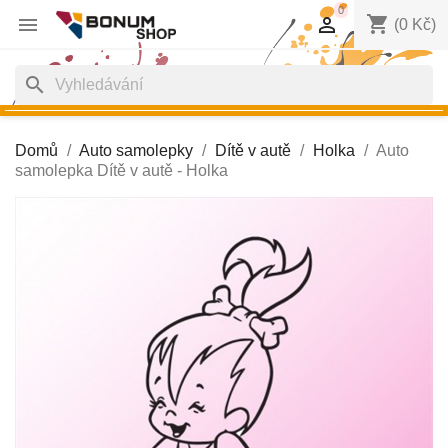
0
shopping_cart


(0 Kč)
search
Domů
Auto samolepky
Dítě v autě
Holka
Auto
samolepka Dítě v autě - Holka