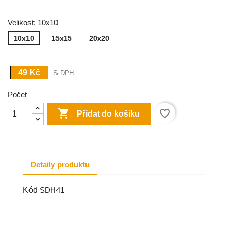
Velikost: 10x10
10x10
15x15
20x20
49 Kč
S DPH
Počet

favorite_border
Přidat do košíku
Detaily produktu
Kód
SDH41