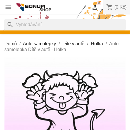
0
shopping_cart


(0 Kč)
search
Domů
Auto samolepky
Dítě v autě
Holka
Auto
samolepka Dítě v autě - Holka