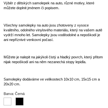
Výběr z dětských samolepek na auto, různé motivy, které
můžete doplnit jménem či popisem.
Všechny samolepky na auto jsou zhotoveny z vysoce
kvalitního, odolného vinylového materiálu, který na vašem autě
vydrží mnoho let. Samolepky jsou voděodolné a nepoškodí je
ani nepříznivé venkovní počasí.
Můžete je nalepit na jakýkoli čistý a hladký povrch, který přitom
nijak nepoškodí ani na něm nezanechá stopy lepidla.
Samolepky dodáváme ve velikostech 10x10 cm, 15x15 cm a
20x20 cm.
Barva: Černá
Bílá
Černá