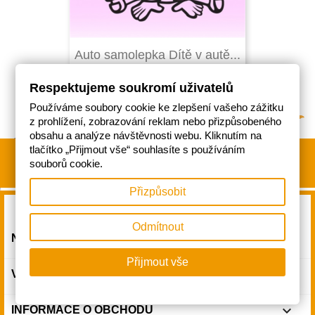
Auto samolepka Dítě v autě...
Respektujeme soukromí uživatelů
Používáme soubory cookie ke zlepšení vašeho zážitku
z prohlížení, zobrazování reklam nebo přizpůsobeného
obsahu a analýze návštěvnosti webu. Kliknutím na
tlačítko „Přijmout vše“ souhlasíte s používáním
souborů cookie.
Přizpůsobit
Odmítnout

NAŠE SPOLEČNOST
Přijmout vše

VÁŠ ÚČET
keyboard_arrow_down
INFORMACE O OBCHODU