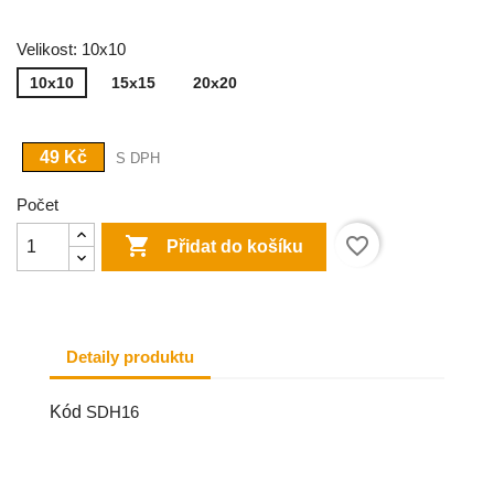
Velikost: 10x10
10x10
15x15
20x20
49 Kč
S DPH
Počet

favorite_border
Přidat do košíku
Detaily produktu
Kód
SDH16