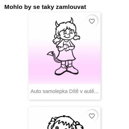
Mohlo by se taky zamlouvat
favorite_border
Auto samolepka Dítě v autě...
favorite_border