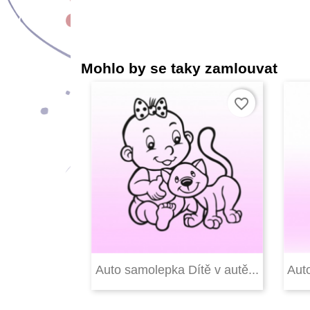
Mohlo by se taky zamlouvat
favorite_border

Rychlý náhled
Auto samolepka Dítě v autě...
Auto