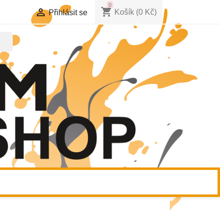
0
shopping_cart

Košík
(0 Kč)
Přihlásit se