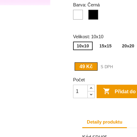
Barva: Černá
Bílá
Černá
Velikost: 10x10
10x10
15x15
20x20
49 Kč
S DPH
Počet

Přidat do
Detaily produktu