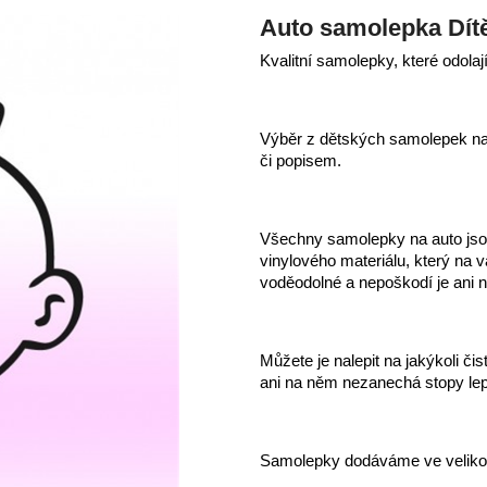
Auto samolepka Dítě
Kvalitní samolepky, které odolaj
Výběr z dětských samolepek na 
či popisem.
Všechny samolepky na auto jsou
vinylového materiálu, který na
voděodolné a nepoškodí je ani 
Můžete je nalepit na jakýkoli či
ani na něm nezanechá stopy lep
Samolepky dodáváme ve veliko