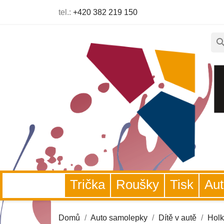
tel.:
+420 382 219 150
sear
Trička
Roušky
Tisk
A
Domů
Auto samolepky
Dítě v autě
Hol