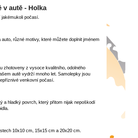
 v autě - Holka
í jakémukoli počasí.
auto, různé motivy, které můžete doplnit jménem
 zhotoveny z vysoce kvalitního, odolného
 vašem autě vydrží mnoho let. Samolepky jsou
nepříznivé venkovní počasí.
stý a hladký povrch, který přitom nijak nepoškodí
idla.
stech 10x10 cm, 15x15 cm a 20x20 cm.