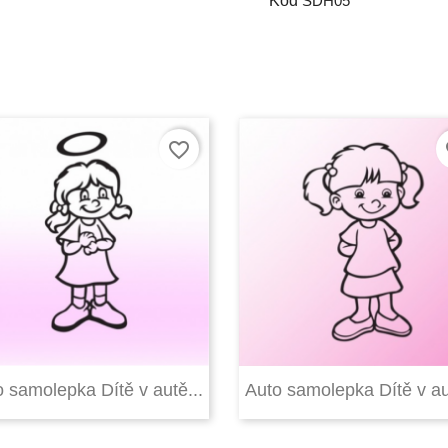
Kód
SDH05
favorite_border
fa


Rychlý náhled
Rychlý náhled
 samolepka Dítě v autě...
Auto samolepka Dítě v au