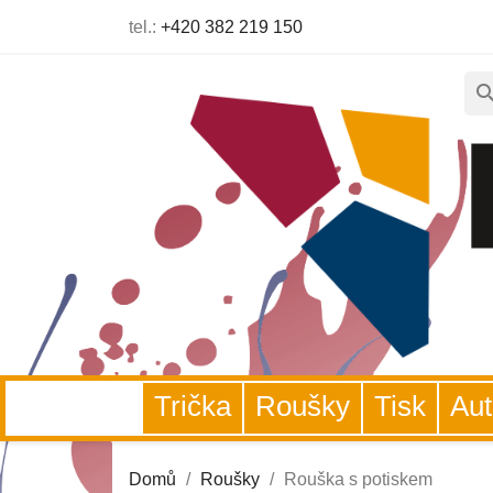
tel.:
+420 382 219 150
sear
Trička
Roušky
Tisk
A
Domů
Roušky
Rouška s potiskem