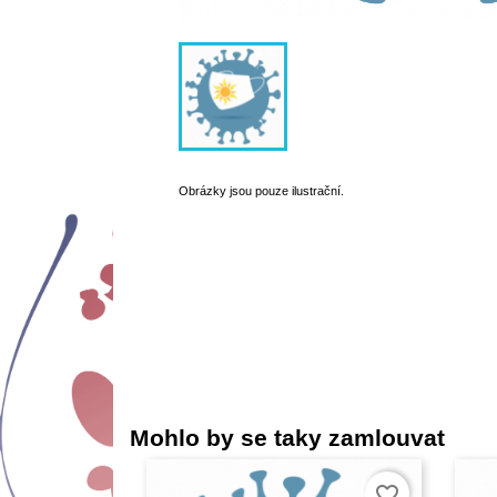
Obrázky jsou pouze ilustrační.
Mohlo by se taky zamlouvat
favorite_border