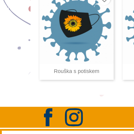

Rychlý náhled
Rouška s potiskem