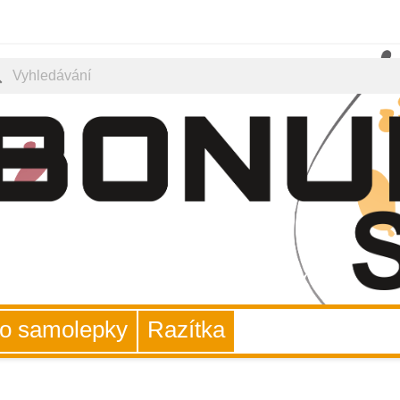
ch
uto samolepky
Razítka