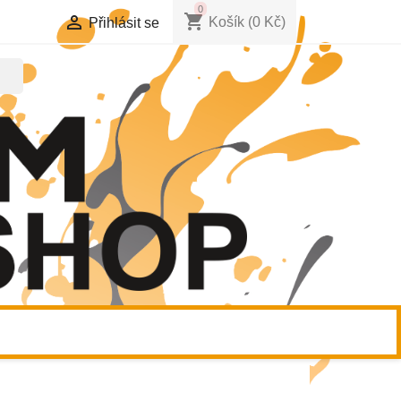
0
shopping_cart

Košík
(0 Kč)
Přihlásit se