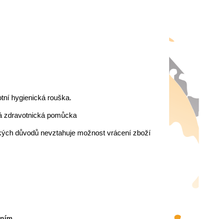
otní hygienická rouška.
aná zdravotnická pomůcka
ických důvodů nevztahuje možnost vrácení zboží
áním