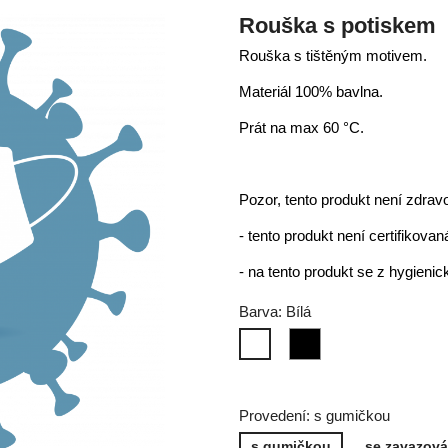
Rouška s potiskem
Rouška s tištěným motivem.
Materiál 100% bavlna.
Prát na max 60 °C.
Pozor, tento produkt není zdrav
- tento produkt není certifikov
- na tento produkt se z hygien
Barva: Bílá
Černá
Bílá
Provedení: s gumičkou
s gumičkou
se zavazov