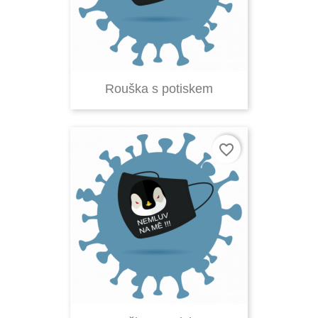
Rouška s potiskem
favorite_border