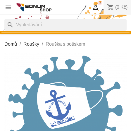
0
shopping_cart


(0 Kč)
search
Domů
Roušky
Rouška s potiskem